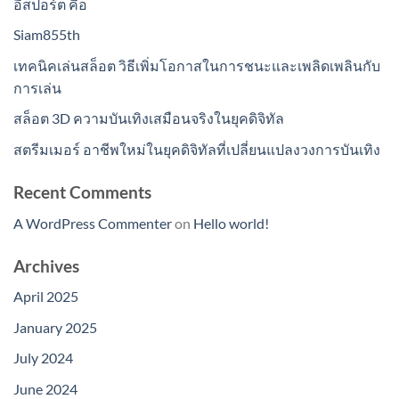
อีสปอร์ต คือ
Siam855th
เทคนิคเล่นสล็อต วิธีเพิ่มโอกาสในการชนะและเพลิดเพลินกับ
การเล่น
สล็อต 3D ความบันเทิงเสมือนจริงในยุคดิจิทัล
สตรีมเมอร์ อาชีพใหม่ในยุคดิจิทัลที่เปลี่ยนแปลงวงการบันเทิง
Recent Comments
A WordPress Commenter
on
Hello world!
Archives
April 2025
January 2025
July 2024
June 2024