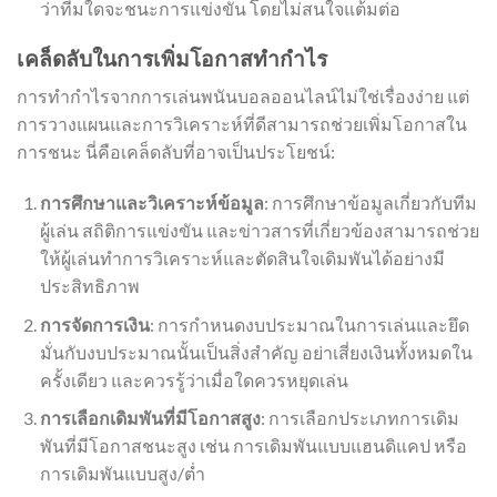
ว่าทีมใดจะชนะการแข่งขัน โดยไม่สนใจแต้มต่อ
เคล็ดลับในการเพิ่มโอกาสทำกำไร
การทำกำไรจากการเล่นพนันบอลออนไลน์ไม่ใช่เรื่องง่าย แต่
การวางแผนและการวิเคราะห์ที่ดีสามารถช่วยเพิ่มโอกาสใน
การชนะ นี่คือเคล็ดลับที่อาจเป็นประโยชน์:
การศึกษาและวิเคราะห์ข้อมูล
: การศึกษาข้อมูลเกี่ยวกับทีม
ผู้เล่น สถิติการแข่งขัน และข่าวสารที่เกี่ยวข้องสามารถช่วย
ให้ผู้เล่นทำการวิเคราะห์และตัดสินใจเดิมพันได้อย่างมี
ประสิทธิภาพ
การจัดการเงิน
: การกำหนดงบประมาณในการเล่นและยึด
มั่นกับงบประมาณนั้นเป็นสิ่งสำคัญ อย่าเสี่ยงเงินทั้งหมดใน
ครั้งเดียว และควรรู้ว่าเมื่อใดควรหยุดเล่น
การเลือกเดิมพันที่มีโอกาสสูง
: การเลือกประเภทการเดิม
พันที่มีโอกาสชนะสูง เช่น การเดิมพันแบบแฮนดิแคป หรือ
การเดิมพันแบบสูง/ต่ำ