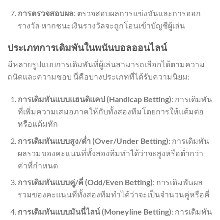
การตรวจสอบผล
: ตรวจสอบผลการแข่งขันและการออก
รางวัล หากชนะเงินรางวัลจะถูกโอนเข้าบัญชีผู้เล่น
ประเภทการเดิมพันในพนันบอลออนไลน์
มีหลายรูปแบบการเดิมพันที่ผู้เล่นสามารถเลือกได้ตามความ
ถนัดและความชอบ นี่คือบางประเภทที่ได้รับความนิยม:
การเดิมพันแบบแฮนดิแคป (Handicap Betting)
: การเดิมพัน
ที่เพิ่มความเสมอภาคให้กับทั้งสองทีมโดยการให้แต้มต่อ
หรือแต้มหัก
การเดิมพันแบบสูง/ต่ำ (Over/Under Betting)
: การเดิมพัน
ผลรวมของคะแนนที่ทั้งสองทีมทำได้ว่าจะสูงหรือต่ำกว่า
ค่าที่กำหนด
การเดิมพันแบบคู่/คี่ (Odd/Even Betting)
: การเดิมพันผล
รวมของคะแนนที่ทั้งสองทีมทำได้ว่าจะเป็นจำนวนคู่หรือคี่
การเดิมพันแบบมันนี่ไลน์ (Moneyline Betting)
: การเดิมพัน