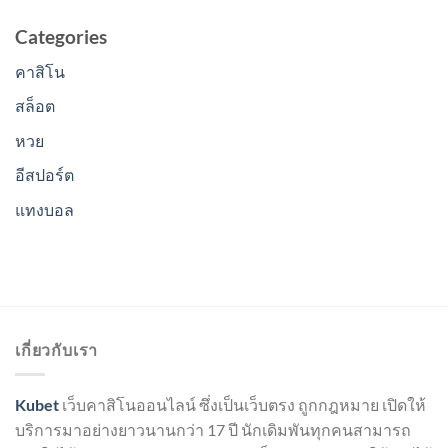
Categories
คาสิโน
สล็อต
หวย
อีสปอร์ต
แทงบอล
เกี่ยวกับเรา
Kubet
เว็บคาสิโนออนไลน์ ซึ่งเป็นเว็บตรง ถูกกฎหมาย เปิดให้
บริการมาอย่างยาวนานกว่า 17 ปี นักเดิมพันทุกคนสามารถ