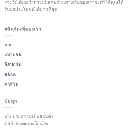
วางใจได้เลยว่าการเล่นเกมผ่านทางเว็บของเราจะทำให้คุณได้
รับผลประโยชน์ได้มากที่สุด
ผลิตภัณฑ์ของเรา
หวย
แทงบอล
อีสปอร์ต
สล็อต
คาสิโน
ข้อมูล
นโยบายความเป็นส่วนตัว
ข้อกำหนดและเงื่อนไข