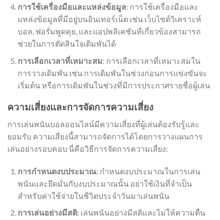
การใช้เครื่องมือและแหล่งข้อมูล
: การใช้เครื่องมือและ
แหล่งข้อมูลที่มีอยู่บนอินเทอร์เน็ต เช่น เว็บไซต์วิเคราะห์
บอล, ฟอรั่มพูดคุย, และแอปพลิเคชันที่เกี่ยวข้องสามารถ
ช่วยในการตัดสินใจเดิมพันได้
การเลือกเวลาที่เหมาะสม
: การเลือกเวลาที่เหมาะสมใน
การวางเดิมพัน เช่น การเดิมพันในช่วงก่อนการแข่งขันจะ
เริ่มต้น หรือการเดิมพันในช่วงที่มีการประกาศรายชื่อผู้เล่น
ความเสี่ยงและการจัดการความเสี่ยง
การเล่นพนันบอลออนไลน์มีความเสี่ยงที่ผู้เล่นต้องรับรู้และ
ยอมรับ ความเสี่ยงนี้สามารถจัดการได้โดยการวางแผนการ
เล่นอย่างรอบคอบ นี่คือวิธีการจัดการความเสี่ยง:
การกำหนดงบประมาณ
: กำหนดงบประมาณในการเล่น
พนันและยึดมั่นกับงบประมาณนั้น อย่าใช้เงินที่จำเป็น
สำหรับค่าใช้จ่ายในชีวิตประจำวันมาเล่นพนัน
การเล่นอย่างมีสติ
: เล่นพนันอย่างมีสติและไม่ให้ความตื่น