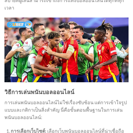
สบายที่ผู้เล่นสามารถเข้าถึงการแทงบอลออนไลน์ได้ทุกที่ทุก
เวลา
วิธีการเล่นพนันบอลออนไลน์
การเล่นพนันบอลออนไลน์ไม่ใช่เรื่องซับซ้อน แต่การเข้าใจรูป
แบบและกติกาเป็นสิ่งสำคัญ นี่คือขั้นตอนพื้นฐานในการเล่น
พนันบอลออนไลน์:
การเลือกเว็บไซต์
: เลือกเว็บพนันบอลออนไลน์ที่น่าเชื่อถือ